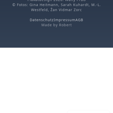
© Fotos: Gina Heitmann, Sarah Kuhardt, M.-L.
Westfeld, Žan Vidmar Zorc
Datenschutz
Impressum
AGB
Made by
Robert