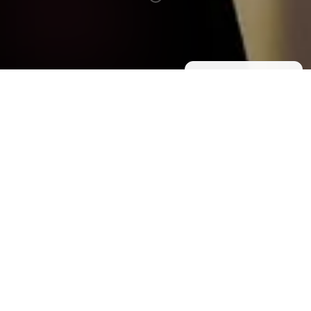
Jetzt Ticket sichern!
Zum Ticketshop
Es ist kurz vor sieben Uhr morgens, an einem
wunderschönen Sonntagmorgen. Die Straßen
von Greifswald sind leer. Normalerweise wäre
auch ich nicht wach gewesen, aber für dieses
Konzert von Elia Lombardini bin ich gerne aus
meinem Bett gekommen. Dieses Konzert fand in
der Domkirche St. Nikolai, der bekanntesten
Kirche Greifswalds, statt. Diese Kirche ist immer
sehr beeindruckend, aber an diesem
Sonntagmorgen war sie noch schöner. Die
Sonne stand tief und schien wunderschön durch